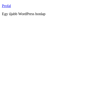
Tartalomhoz
Profal
Egy újabb WordPress honlap