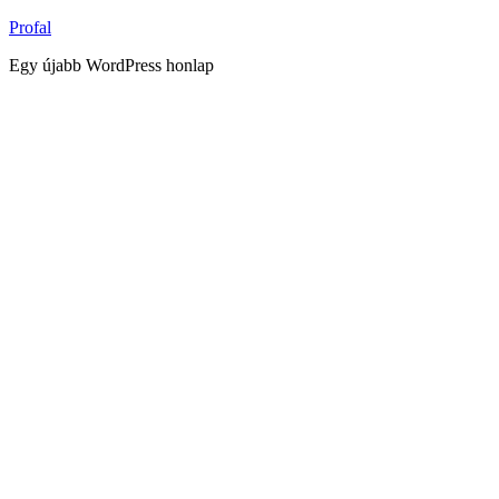
Tartalomhoz
Profal
Egy újabb WordPress honlap