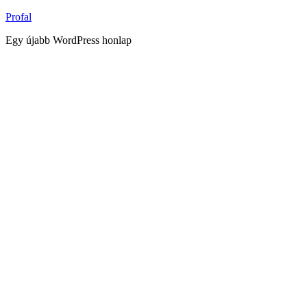
Tartalomhoz
Profal
Egy újabb WordPress honlap